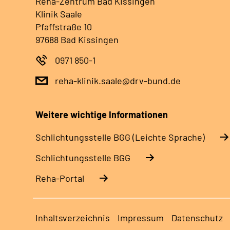
Reha-Zentrum Bad Kissingen
Klinik Saale
Pfaffstraße 10
97688 Bad Kissingen
0971 850-1
reha-klinik.saale@drv-bund.de
Weitere wichtige Informationen
Schlich­tungs­stel­le BGG (Leichte Sprache)
Schlich­tungs­stel­le BGG
Reha-Portal
Inhaltsverzeichnis
Impressum
Datenschutz