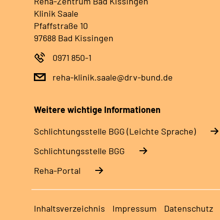
Reha-Zentrum Bad Kissingen
Klinik Saale
Pfaffstraße 10
97688 Bad Kissingen
0971 850-1
reha-klinik.saale@drv-bund.de
Weitere wichtige Informationen
Schlich­tungs­stel­le BGG (Leichte Sprache)
Schlich­tungs­stel­le BGG
Reha-Portal
Inhaltsverzeichnis
Impressum
Datenschutz