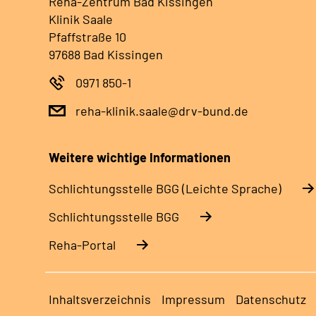
Reha-Zentrum Bad Kissingen
Klinik Saale
Pfaffstraße 10
97688 Bad Kissingen
0971 850-1
reha-klinik.saale@drv-bund.de
Weitere wichtige Informationen
Schlich­tungs­stel­le BGG (Leichte Sprache)
Schlich­tungs­stel­le BGG
Reha-Portal
Inhaltsverzeichnis
Impressum
Datenschutz