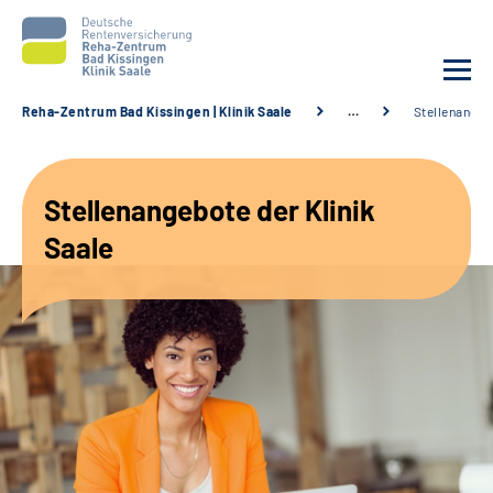
Reha-Zentrum Bad Kissingen | Klinik Saale
…
Stellenangeb
Unsere Klinik
Stellenangebote der Klinik
Unsere Angebote
Saale
Service
Karriere
Sozialdienste & Zuweisende
Suche