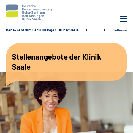
Reha-Zentrum Bad Kissingen | Klinik Saale
…
Stellenangeb
Unsere Klinik
Stellenangebote der Klinik
Unsere Angebote
Saale
Service
Karriere
Sozialdienste & Zuweisende
Suche