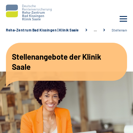
Reha-Zentrum Bad Kissingen | Klinik Saale
…
Stellenangeb
Unsere Klinik
Stellenangebote der Klinik
Unsere Angebote
Saale
Service
Karriere
Sozialdienste & Zuweisende
Suche