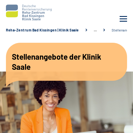
Reha-Zentrum Bad Kissingen | Klinik Saale
…
Stellenangeb
Unsere Klinik
Stellenangebote der Klinik
Unsere Angebote
Saale
Service
Karriere
Sozialdienste & Zuweisende
Suche