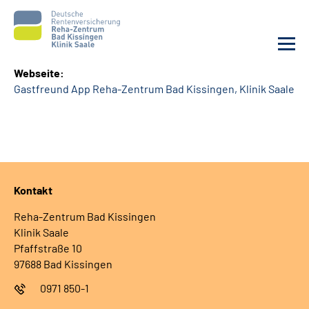
Webseite:
Gastfreund App Reha-Zentrum Bad Kissingen, Klinik Saale
Unsere Klinik
Unsere Angebote
Service
Kontakt
Karriere
Reha-Zentrum Bad Kissingen
Klinik Saale
Sozialdienste & Zuweisende
Pfaffstraße 10
97688 Bad Kissingen
Suche
0971 850-1