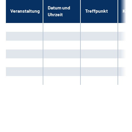
Leichte Sprache
Datum und
Veranstaltung
Treffpunkt
Kos
Uhrzeit
Gebärdensprache