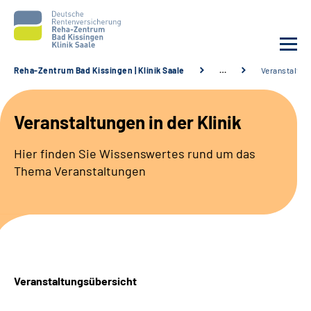
Reha-Zentrum Bad Kissingen | Klinik Saale
…
Veranstaltun
Unsere Klinik
Veranstaltungen in der Klinik
Unsere Angebote
Hier finden Sie Wissenswertes rund um das
Thema
Veranstaltungen
Service
Karriere
Sozialdienste & Zuweisende
Veranstaltungsübersicht
Suche