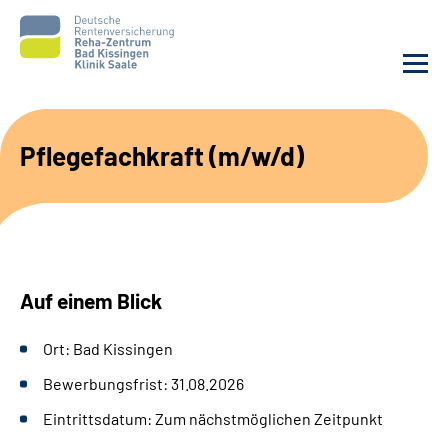
Unsere Klinik
Pflegefachkraft (m/w/d)
Unsere Angebote
Service
Auf einem Blick
Karriere
Ort: Bad Kissingen
Sozialdienste & Zuweisende
Bewerbungsfrist: 31.08.2026
Suche
Eintrittsdatum: Zum nächstmöglichen Zeitpunkt