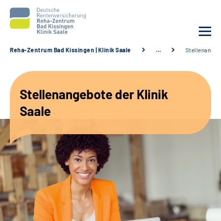
Reha-Zentrum Bad Kissingen | Klinik Saale
…
Stellenangeb
Unsere Klinik
Stellenangebote der Klinik
Unsere Angebote
Saale
Service
Karriere
Sozialdienste & Zuweisende
Suche