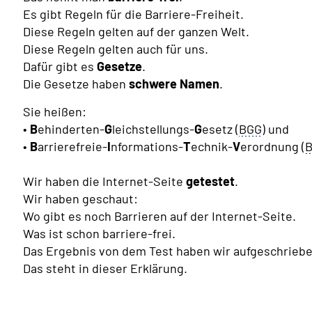
Es gibt Regeln für die Barriere-Freiheit.
Diese Regeln gelten auf der ganzen Welt.
Diese Regeln gelten auch für uns.
Dafür gibt es
Gesetze
.
Die Gesetze haben
schwere Namen
.
Sie heißen:
•
B
ehinderten-
G
leichstellungs-
G
esetz (
BGG
) und
•
B
arrierefreie-
I
nformations-
T
echnik-
V
erordnung (
B
Wir haben die Internet-Seite
getestet
.
Wir haben geschaut:
Wo gibt es noch Barrieren auf der Internet-Seite.
Was ist schon barriere-frei.
Das Ergebnis von dem Test haben wir aufgeschriebe
Das steht in dieser Erklärung.