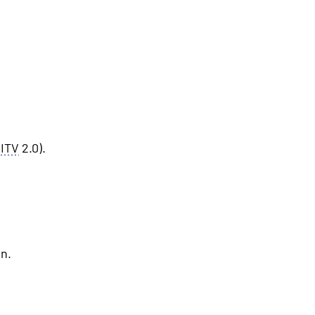
ITV
2.0).
n.