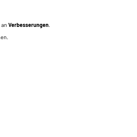
g an
Verbesserungen
.
nen.